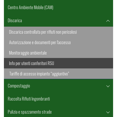
Centro Ambiente Mobile (CAM)
Discarica
Discarica controllata per rifiuti non pericolosi
Autorizzazione e documenti per l'accesso
Monitoraggio ambientale
Info per utenti conferitori RSU
Tariffe di accesso impianto “aggiuntivo”
Compostaggio
Raccolta Rifiuti Ingombranti
Pulizia e spazzamento strade