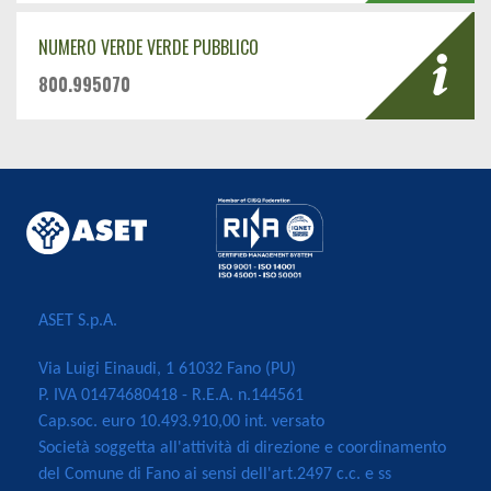
NUMERO VERDE VERDE PUBBLICO
800.995070
ASET S.p.A.
Via Luigi Einaudi, 1 61032 Fano (PU)
P. IVA 01474680418 - R.E.A. n.144561
Cap.soc. euro 10.493.910,00 int. versato
Società soggetta all'attività di direzione e coordinamento
del Comune di Fano ai sensi dell'art.2497 c.c. e ss