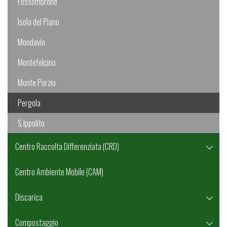
Fossombrone
Isola del Piano
Mondavio
Montefelcino
Monte Porzio
Pergola
S.Ippolito
Centro Raccolta Differenziata (CRD)
Centro Ambiente Mobile (CAM)
Discarica
Compostaggio