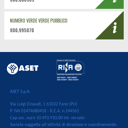
NUMERO VERDE VERDE PUBBLICO
800.995070
ASET S.p.A.
Via Luigi Einaudi, 1 61032 Fano (PU)
P. IVA 01474680418 - R.E.A. n.144561
Cap.soc. euro 10.493.910,00 int. versato
Società soggetta all'attività di direzione e coordinamento