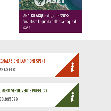
ANALISI ACQUE d.lgs. 18/2023
Visualizza la qualità della tua acqua di
casa
EGNALAZIONE LAMPIONI SPENTI
721.81481
UMERO VERDE VERDE PUBBLICO
00.995070